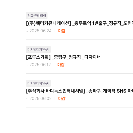
건축·인테리어
[(주)헥터커뮤니케이션] _충무로역 1번출구_정규직_도면
~ 2025.06.24
마감
디지털디자인·AI
[포루스기획] _중랑구_정규직 _디자이너
~ 2025.06.12
마감
디지털디자인·AI
[주식회사 바디녹스인터내셔널] _송파구_계약직 SNS 
~ 2025.06.02
마감