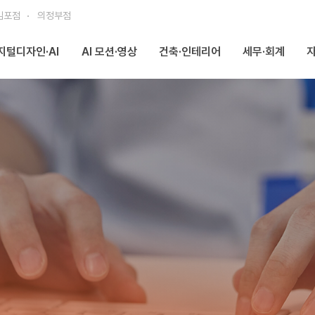
김포점
의정부점
지털디자인·AI
AI 모션·영상
건축·인테리어
세무·회계
자