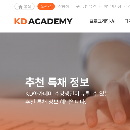
노원점
상봉점
구리남양주점
하남미사점
공식
프로그래밍·AI
디
추천 특채 정보
KD아카데미 수강생만이 누릴 수 있는
추천 특채 정보 혜택입니다.