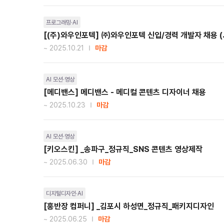
프로그래밍·AI
[(주)와우인포텍] ㈜와우인포텍 신입/경력 개발자 채용 (J
~ 2025.10.21
마감
AI 모션·영상
[메디밴스] 메디밴스 - 메디컬 콘텐츠 디자이너 채용
~ 2025.10.23
마감
AI 모션·영상
[키오스킨] _송파구_정규직_SNS 콘텐츠 영상제작
~ 2025.06.30
마감
디지털디자인·AI
[홍반장 컴퍼니] _김포시 하성면_정규직_패키지디자인
~ 2025.06.25
마감