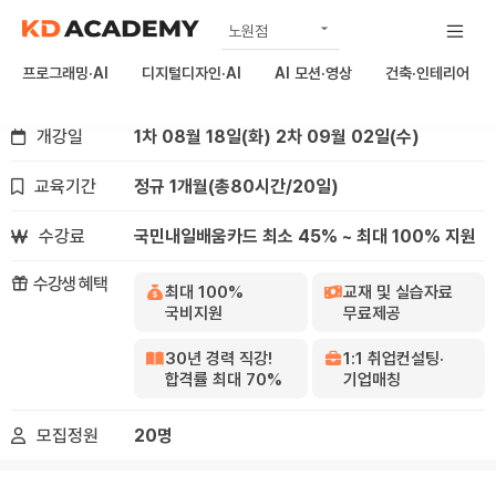
노원점
자격증·OA
공식
컴퓨터활용능력2급 필기+실기 자격증취득
프로그래밍·AI
디지털디자인·AI
AI 모션·영상
건축·인테리어
상봉점
개강일
1차 08월 18일(화)
2차 09월 02일(수)
구리남양주점
하남미사점
교육기간
정규 1개월
(총80시간/20일)
김포점
수강료
국민내일배움카드 최소 45% ~ 최대 100% 지원
의정부점
수강생 혜택
최대 100%
교재 및 실습자료
국비지원
무료제공
30년 경력 직강!
1:1 취업컨설팅·
합격률 최대 70%
기업매칭
모집정원
20명