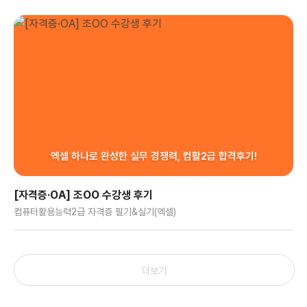
엑셀 하나로 완성한 실무 경쟁력, 컴활2급 합격후기!
[자격증·OA] 조OO 수강생 후기
컴퓨터활용능력2급 자격증 필기&실기(엑셀)
더보기