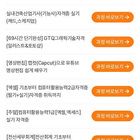
실내건축산업기사(기능사)자격증 실기
과정 바로보기
(캐드,스케치업)
[69시간 단기완성] GTQ그래픽기술자격
과정 바로보기
(일러스트&포토샵)
[영상편집] 캡컷(Capcut)으로 유튜브
과정 바로보기
영상편집 쉽게 배우기
[엑셀] 기초부터 컴퓨터활용능력2급자격증
과정 바로보기
(필기+실기)자격증 취득까지
[주말]컴퓨터활용능력1급[엑셀,엑세스]
과정 바로보기
실기 자격증
[전산세무회계]전산회계 기초부터