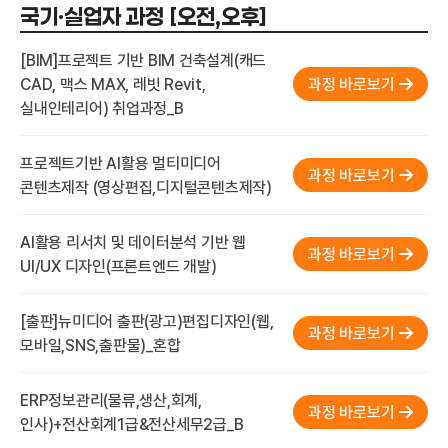
국기·실업자 과정 [오전,오후]
[BIM]프로젝트 기반 BIM 건축설계(캐드
CAD, 맥스 MAX, 레빗 Revit,
과정 바로보기
실내인테리어) 취업과정_B
프로젝트기반 AI활용 멀티미디어
과정 바로보기
콘텐츠제작 (영상편집,디지털콘텐츠제작)
AI활용 리서치 및 데이터분석 기반 웹
과정 바로보기
UI/UX 디자인(프론트엔드 개발)
[출판]뉴미디어 출판(광고)편집디자인(웹,
과정 바로보기
모바일,SNS,출판물)_혼합
ERP정보관리(물류,생산,회계,
과정 바로보기
인사)+전산회계1급&전산세무2급_B