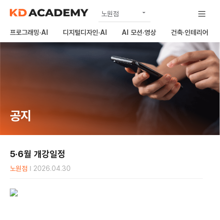
노원점
공식
프로그래밍·AI
디지털디자인·AI
AI 모션·영상
건축·인테리어
상봉점
구리남양주점
하남미사점
김포점
공지
의정부점
5·6월 개강일정
노원점
2026.04.30