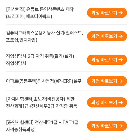
[영상편집] 유튜브 동영상콘텐츠 제작
과정 바로보기
(프리미어, 애프터이펙트)
컴퓨터그래픽스운용기능사 실기(일러스트,
과정 바로보기
포토샵,인디자인)
직업상담사 2급 자격 취득(필기/실기)
과정 바로보기
직업상담사
아파트(공동주택)인사행정(XP-ERP)실무
과정 바로보기
[자체시험센터]초보자(비전공자) 위한
과정 바로보기
전산회계1급+전산세무2급 자격증 취득
[공인시험센터] 전산세무1급 + TAT1급
과정 바로보기
자격증취득과정