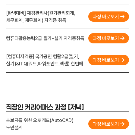
[완벽대비] 재경관리사(원가관리회계,
과정 바로보기
세무회계, 재무회계) 자격증 취득
컴퓨터활용능력2급 필기+실기 자격증취득
과정 바로보기
[컴퓨터자격증] 국가공인 컴활2급(필기,
과정 바로보기
실기)&ITQ(워드,파워포인트,엑셀) 한번에
직장인 커리어패스 과정 [저녁]
초보자를 위한 오토캐드(AutoCAD)
과정 바로보기
도면설계