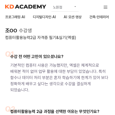
노원점
공식
프로그래밍·AI
디지털디자인·AI
AI 모션·영상
건축·인테리어
상봉점
조OO
수강생
구리남양주점
컴퓨터활용능력2급 자격증 필기&실기(엑셀)
하남미사점
김포점
Q1
수강 전 어떤 고민이 있으셨나요?
의정부점
기본적인 컴퓨터 사용은 가능했지만, 엑셀은 체계적으로
배워본 적이 없어 업무 활용에 대한 부담이 있었습니다. 특히
함수나 데이터 처리 부분은 혼자 학습하기에 한계가 있어 보다
정확하게 배우고 싶다는 생각으로 수강을 결심하게
되었습니다.
Q2
컴퓨터활용능력 2급 과정을 선택한 이유는 무엇인가요?