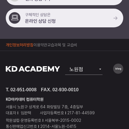
구체적인 상담은
온라인 상담 신청
개인정보처리방침
이용약관
교습과목 및 교습비
노원점
공식
T. 02-951-0008
FAX. 02-930-0010
상봉점
KD아카데미 컴퓨터학원
구리남양주점
서울시 노원구 상계로 64 화랑빌딩 7층, 4층일부
대표자
임완택
사업자등록번호
217-81-44599
하남미사점
학원설립·운영등록번호
서울북부-2015-0002
통신판매업신고번호
2014-서울노원-0415