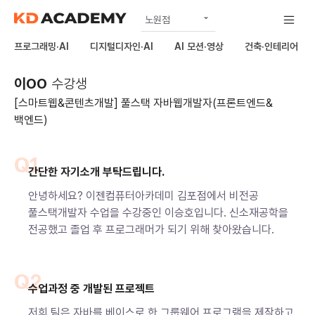
노원점
공식
프로그래밍·AI
디지털디자인·AI
AI 모션·영상
건축·인테리어
상봉점
이OO
수강생
구리남양주점
[스마트웹&콘텐츠개발] 풀스택 자바웹개발자(프론트엔드&
하남미사점
백엔드)
김포점
Q1
의정부점
간단한 자기소개 부탁드립니다.
안녕하세요? 이젠컴퓨터아카데미 김포점에서 비전공
풀스택개발자 수업을 수강중인 이승호입니다. 신소재공학을
전공했고 졸업 후 프로그래머가 되기 위해 찾아왔습니다.
Q2
수업과정 중 개발된 프로젝트
저희 팀은 자바를 베이스로 한 그룹웨어 프로그램을 제작하고